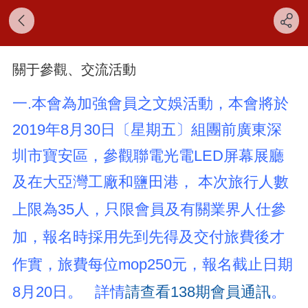
關于參觀、交流活動
一.本會為加強會員之文娛活動，本會將於
2019年8月30日〔星期五〕組團前廣東深
圳市寶安區，參觀聯電光電LED屏幕展廳
及在大亞灣工廠和鹽田港，
本次旅行人數
上限為
35
人，只限會員及有關業界人仕參
加，報名時採用先到先得及交付旅費後才
作實，旅費每位
mop250
元，報名截止日期
8
月
20
日。
詳情
請查看138期會員通訊
。